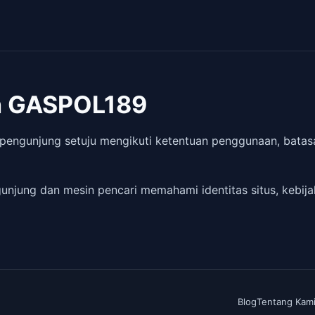
an GASPOL189
engunjung setuju mengikuti ketentuan penggunaan, batasa
unjung dan mesin pencari memahami identitas situs, kebij
Blog
Tentang Kam