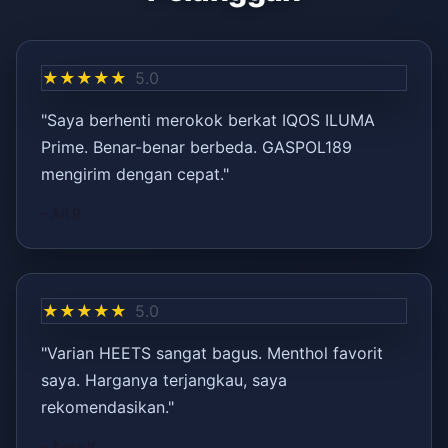
★★★★★
5.0
"Saya berhenti merokok berkat IQOS ILUMA
Prime. Benar-benar berbeda. GASPOL189
mengirim dengan cepat."
– Ali R.
★★★★★
5.0
"Varian HEETS sangat bagus. Menthol favorit
saya. Harganya terjangkau, saya
rekomendasikan."
– Ayşe K.