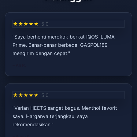
★★★★★
5.0
"Saya berhenti merokok berkat IQOS ILUMA
Prime. Benar-benar berbeda. GASPOL189
mengirim dengan cepat."
– Ali R.
★★★★★
5.0
"Varian HEETS sangat bagus. Menthol favorit
saya. Harganya terjangkau, saya
rekomendasikan."
– Ayşe K.