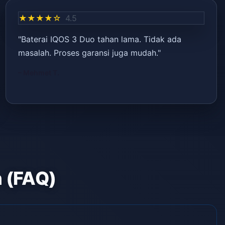
★★★★☆
4.5
"Baterai IQOS 3 Duo tahan lama. Tidak ada
masalah. Proses garansi juga mudah."
– Mehmet T.
n (FAQ)