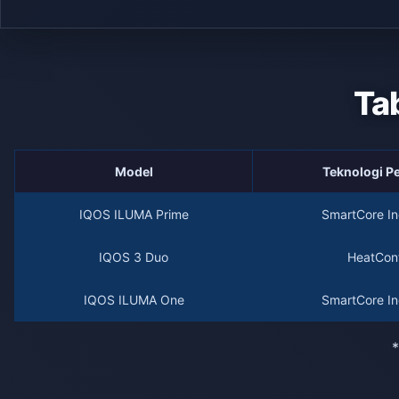
Ta
Model
Teknologi 
IQOS ILUMA Prime
SmartCore In
IQOS 3 Duo
HeatCont
IQOS ILUMA One
SmartCore In
*