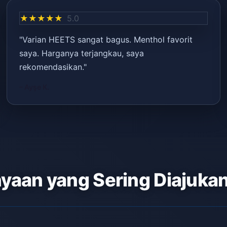
★★★★★
5.0
"Varian HEETS sangat bagus. Menthol favorit
saya. Harganya terjangkau, saya
rekomendasikan."
– Ayşe K.
yaan yang Sering Diajuka