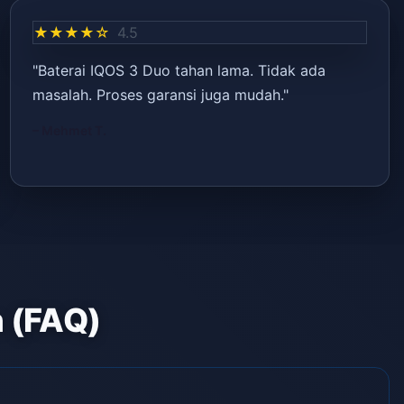
★★★★☆
4.5
"Baterai IQOS 3 Duo tahan lama. Tidak ada
masalah. Proses garansi juga mudah."
– Mehmet T.
n (FAQ)