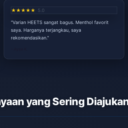
★★★★★
5.0
"Varian HEETS sangat bagus. Menthol favorit
saya. Harganya terjangkau, saya
rekomendasikan."
– Ayşe K.
yaan yang Sering Diajuka