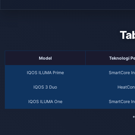
Ta
Model
Teknologi 
IQOS ILUMA Prime
SmartCore In
IQOS 3 Duo
HeatCont
IQOS ILUMA One
SmartCore In
*