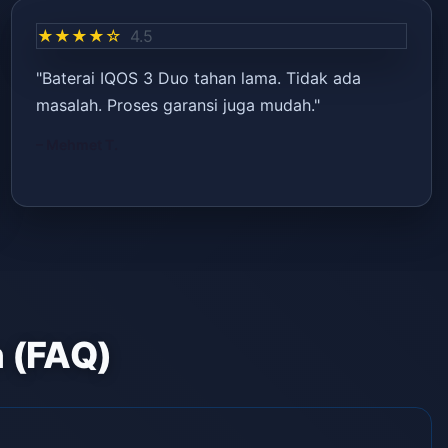
★★★★☆
4.5
"Baterai IQOS 3 Duo tahan lama. Tidak ada
masalah. Proses garansi juga mudah."
– Mehmet T.
n (FAQ)