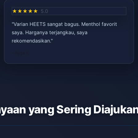
★★★★★
5.0
"Varian HEETS sangat bagus. Menthol favorit
saya. Harganya terjangkau, saya
rekomendasikan."
– Ayşe K.
yaan yang Sering Diajuka