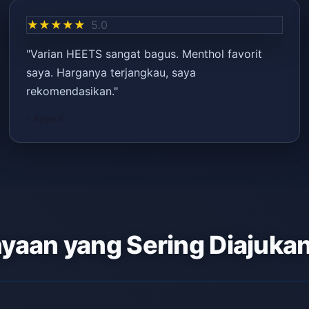
★★★★★
5.0
"Varian HEETS sangat bagus. Menthol favorit
saya. Harganya terjangkau, saya
rekomendasikan."
– Ayşe K.
yaan yang Sering Diajuka