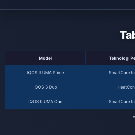
Ta
Model
Teknologi 
IQOS ILUMA Prime
SmartCore In
IQOS 3 Duo
HeatCont
IQOS ILUMA One
SmartCore In
*