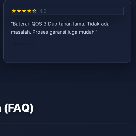
★★★★☆
4.5
"Baterai IQOS 3 Duo tahan lama. Tidak ada
masalah. Proses garansi juga mudah."
– Mehmet T.
n (FAQ)