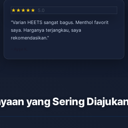
★★★★★
5.0
"Varian HEETS sangat bagus. Menthol favorit
saya. Harganya terjangkau, saya
rekomendasikan."
– Ayşe K.
yaan yang Sering Diajuka