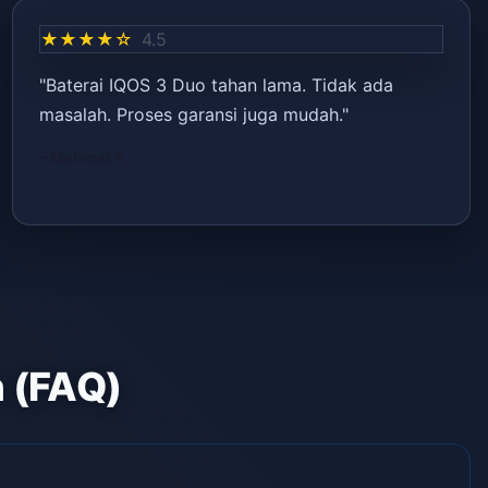
★★★★☆
4.5
"Baterai IQOS 3 Duo tahan lama. Tidak ada
masalah. Proses garansi juga mudah."
– Mehmet T.
n (FAQ)