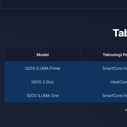
Ta
Model
Teknologi 
IQOS ILUMA Prime
SmartCore In
IQOS 3 Duo
HeatCont
IQOS ILUMA One
SmartCore In
*