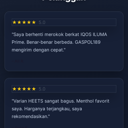
★★★★★
5.0
"Saya berhenti merokok berkat IQOS ILUMA
Prime. Benar-benar berbeda. GASPOL189
mengirim dengan cepat."
– Ali R.
★★★★★
5.0
"Varian HEETS sangat bagus. Menthol favorit
saya. Harganya terjangkau, saya
rekomendasikan."
– Ayşe K.