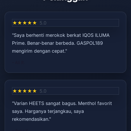
★★★★★
5.0
"Saya berhenti merokok berkat IQOS ILUMA
Prime. Benar-benar berbeda. GASPOL189
mengirim dengan cepat."
– Ali R.
★★★★★
5.0
"Varian HEETS sangat bagus. Menthol favorit
saya. Harganya terjangkau, saya
rekomendasikan."
– Ayşe K.