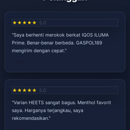
★★★★★
5.0
"Saya berhenti merokok berkat IQOS ILUMA
Prime. Benar-benar berbeda. GASPOL189
mengirim dengan cepat."
– Ali R.
★★★★★
5.0
"Varian HEETS sangat bagus. Menthol favorit
saya. Harganya terjangkau, saya
rekomendasikan."
– Ayşe K.