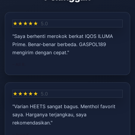
★★★★★
5.0
"Saya berhenti merokok berkat IQOS ILUMA
Prime. Benar-benar berbeda. GASPOL189
mengirim dengan cepat."
– Ali R.
★★★★★
5.0
"Varian HEETS sangat bagus. Menthol favorit
saya. Harganya terjangkau, saya
rekomendasikan."
– Ayşe K.