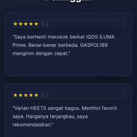
★★★★★
5.0
"Saya berhenti merokok berkat IQOS ILUMA
Prime. Benar-benar berbeda. GASPOL189
mengirim dengan cepat."
– Ali R.
★★★★★
5.0
"Varian HEETS sangat bagus. Menthol favorit
saya. Harganya terjangkau, saya
rekomendasikan."
– Ayşe K.