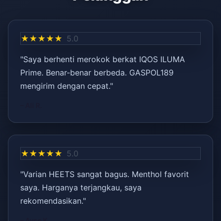
★★★★★
5.0
"Saya berhenti merokok berkat IQOS ILUMA
Prime. Benar-benar berbeda. GASPOL189
mengirim dengan cepat."
– Ali R.
★★★★★
5.0
"Varian HEETS sangat bagus. Menthol favorit
saya. Harganya terjangkau, saya
rekomendasikan."
– Ayşe K.