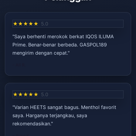
★★★★★
5.0
"Saya berhenti merokok berkat IQOS ILUMA
Prime. Benar-benar berbeda. GASPOL189
mengirim dengan cepat."
– Ali R.
★★★★★
5.0
"Varian HEETS sangat bagus. Menthol favorit
saya. Harganya terjangkau, saya
rekomendasikan."
– Ayşe K.