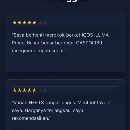
★★★★★
5.0
"Saya berhenti merokok berkat IQOS ILUMA
Prime. Benar-benar berbeda. GASPOL189
mengirim dengan cepat."
– Ali R.
★★★★★
5.0
"Varian HEETS sangat bagus. Menthol favorit
saya. Harganya terjangkau, saya
rekomendasikan."
– Ayşe K.