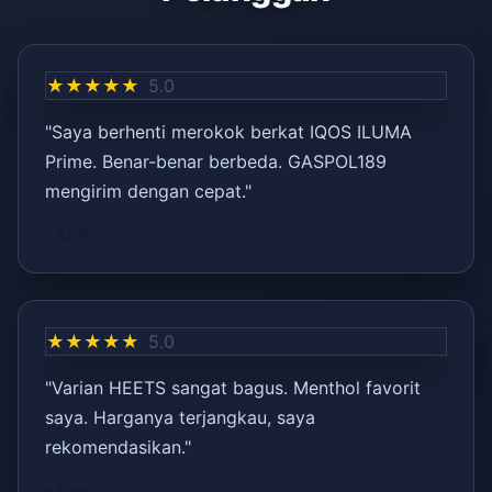
★★★★★
5.0
"Saya berhenti merokok berkat IQOS ILUMA
Prime. Benar-benar berbeda. GASPOL189
mengirim dengan cepat."
– Ali R.
★★★★★
5.0
"Varian HEETS sangat bagus. Menthol favorit
saya. Harganya terjangkau, saya
rekomendasikan."
– Ayşe K.