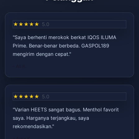
★★★★★
5.0
"Saya berhenti merokok berkat IQOS ILUMA
Prime. Benar-benar berbeda. GASPOL189
mengirim dengan cepat."
– Ali R.
★★★★★
5.0
"Varian HEETS sangat bagus. Menthol favorit
saya. Harganya terjangkau, saya
rekomendasikan."
– Ayşe K.