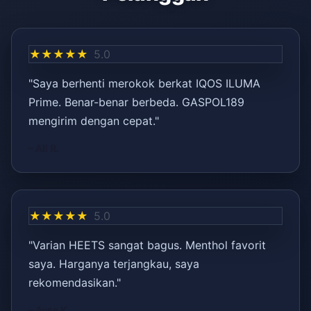
★★★★★
5.0
"Saya berhenti merokok berkat IQOS ILUMA
Prime. Benar-benar berbeda. GASPOL189
mengirim dengan cepat."
– Ali R.
★★★★★
5.0
"Varian HEETS sangat bagus. Menthol favorit
saya. Harganya terjangkau, saya
rekomendasikan."
– Ayşe K.