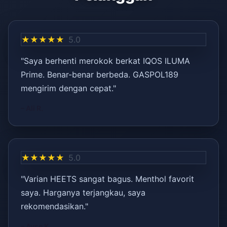
★★★★★
5.0
"Saya berhenti merokok berkat IQOS ILUMA
Prime. Benar-benar berbeda. GASPOL189
mengirim dengan cepat."
– Ali R.
★★★★★
5.0
"Varian HEETS sangat bagus. Menthol favorit
saya. Harganya terjangkau, saya
rekomendasikan."
– Ayşe K.