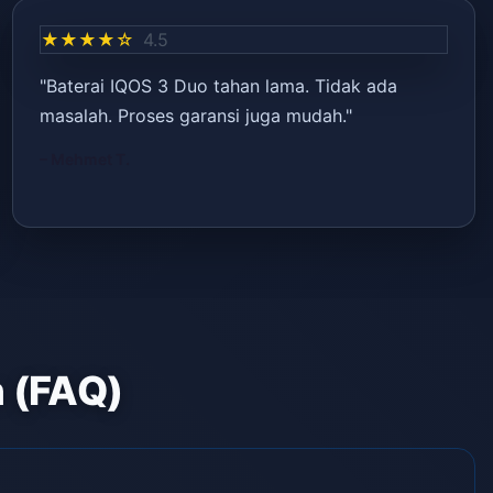
★★★★☆
4.5
"Baterai IQOS 3 Duo tahan lama. Tidak ada
masalah. Proses garansi juga mudah."
– Mehmet T.
n (FAQ)