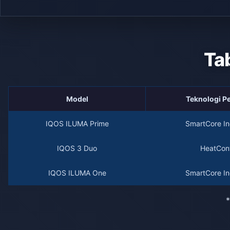
Ta
Model
Teknologi 
IQOS ILUMA Prime
SmartCore In
IQOS 3 Duo
HeatCont
IQOS ILUMA One
SmartCore In
*