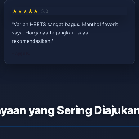
★★★★★
5.0
"Varian HEETS sangat bagus. Menthol favorit
saya. Harganya terjangkau, saya
rekomendasikan."
– Ayşe K.
yaan yang Sering Diajuka