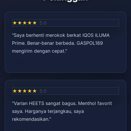
★★★★★
5.0
"Saya berhenti merokok berkat IQOS ILUMA
Prime. Benar-benar berbeda. GASPOL189
mengirim dengan cepat."
– Ali R.
★★★★★
5.0
"Varian HEETS sangat bagus. Menthol favorit
saya. Harganya terjangkau, saya
rekomendasikan."
– Ayşe K.