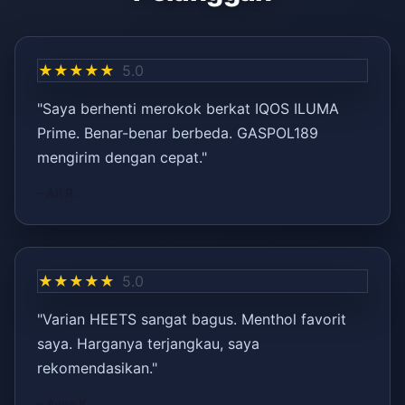
★★★★★
5.0
"Saya berhenti merokok berkat IQOS ILUMA
Prime. Benar-benar berbeda. GASPOL189
mengirim dengan cepat."
– Ali R.
★★★★★
5.0
"Varian HEETS sangat bagus. Menthol favorit
saya. Harganya terjangkau, saya
rekomendasikan."
– Ayşe K.