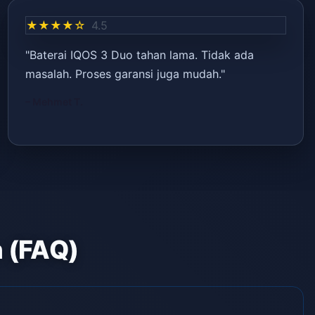
★★★★☆
4.5
"Baterai IQOS 3 Duo tahan lama. Tidak ada
masalah. Proses garansi juga mudah."
– Mehmet T.
n (FAQ)