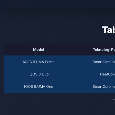
Ta
Model
Teknologi 
IQOS ILUMA Prime
SmartCore In
IQOS 3 Duo
HeatCont
IQOS ILUMA One
SmartCore In
*