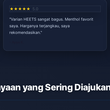
★★★★★
5.0
"Varian HEETS sangat bagus. Menthol favorit
saya. Harganya terjangkau, saya
rekomendasikan."
– Ayşe K.
yaan yang Sering Diajuka