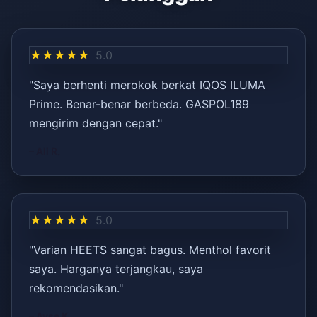
★★★★★
5.0
"Saya berhenti merokok berkat IQOS ILUMA
Prime. Benar-benar berbeda. GASPOL189
mengirim dengan cepat."
– Ali R.
★★★★★
5.0
"Varian HEETS sangat bagus. Menthol favorit
saya. Harganya terjangkau, saya
rekomendasikan."
– Ayşe K.