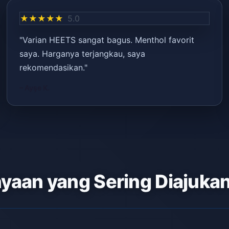
★★★★★
5.0
"Varian HEETS sangat bagus. Menthol favorit
saya. Harganya terjangkau, saya
rekomendasikan."
– Ayşe K.
yaan yang Sering Diajuka