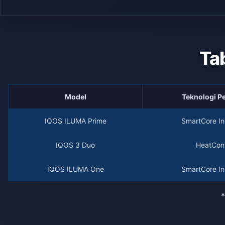
Ta
Model
Teknologi 
IQOS ILUMA Prime
SmartCore In
IQOS 3 Duo
HeatCont
IQOS ILUMA One
SmartCore In
*