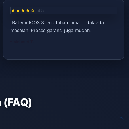
★★★★☆
4.5
"Baterai IQOS 3 Duo tahan lama. Tidak ada
masalah. Proses garansi juga mudah."
– Mehmet T.
n (FAQ)