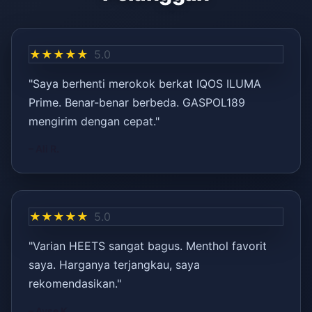
★★★★★
5.0
"Saya berhenti merokok berkat IQOS ILUMA
Prime. Benar-benar berbeda. GASPOL189
mengirim dengan cepat."
– Ali R.
★★★★★
5.0
"Varian HEETS sangat bagus. Menthol favorit
saya. Harganya terjangkau, saya
rekomendasikan."
– Ayşe K.