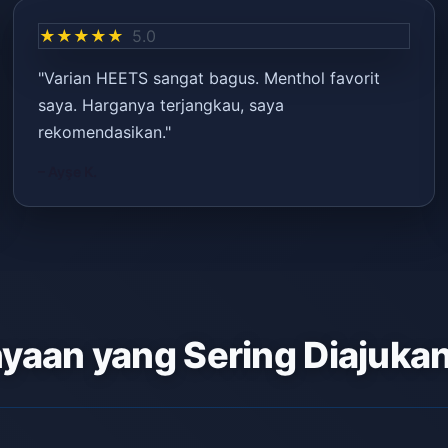
★★★★★
5.0
"Varian HEETS sangat bagus. Menthol favorit
saya. Harganya terjangkau, saya
rekomendasikan."
– Ayşe K.
yaan yang Sering Diajuka