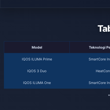
Ta
Model
Teknologi 
IQOS ILUMA Prime
SmartCore In
IQOS 3 Duo
HeatCont
IQOS ILUMA One
SmartCore In
*