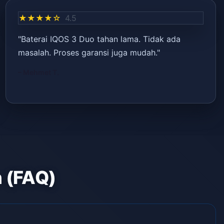
★★★★☆
4.5
"Baterai IQOS 3 Duo tahan lama. Tidak ada
masalah. Proses garansi juga mudah."
– Mehmet T.
n (FAQ)