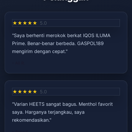
★★★★★
5.0
"Saya berhenti merokok berkat IQOS ILUMA
Prime. Benar-benar berbeda. GASPOL189
mengirim dengan cepat."
– Ali R.
★★★★★
5.0
"Varian HEETS sangat bagus. Menthol favorit
saya. Harganya terjangkau, saya
rekomendasikan."
– Ayşe K.