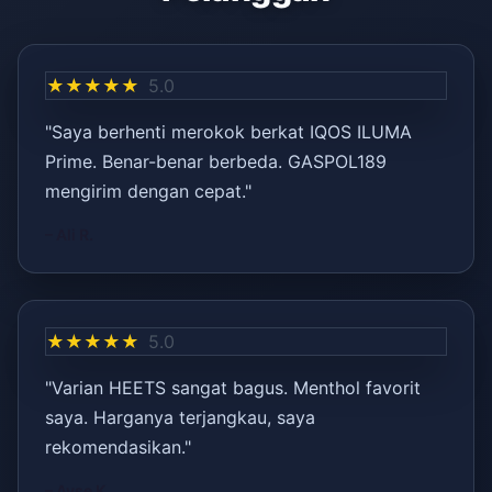
★★★★★
5.0
"Saya berhenti merokok berkat IQOS ILUMA
Prime. Benar-benar berbeda. GASPOL189
mengirim dengan cepat."
– Ali R.
★★★★★
5.0
"Varian HEETS sangat bagus. Menthol favorit
saya. Harganya terjangkau, saya
rekomendasikan."
– Ayşe K.