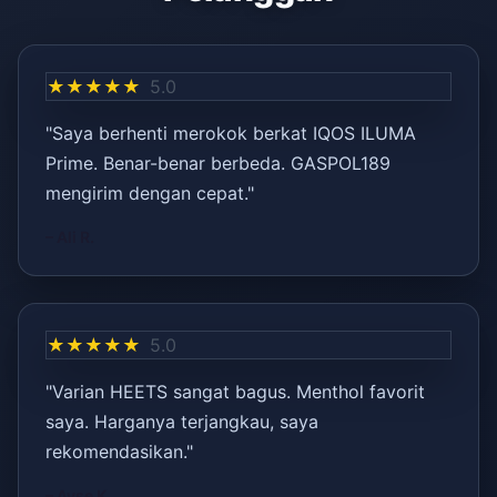
★★★★★
5.0
"Saya berhenti merokok berkat IQOS ILUMA
Prime. Benar-benar berbeda. GASPOL189
mengirim dengan cepat."
– Ali R.
★★★★★
5.0
"Varian HEETS sangat bagus. Menthol favorit
saya. Harganya terjangkau, saya
rekomendasikan."
– Ayşe K.