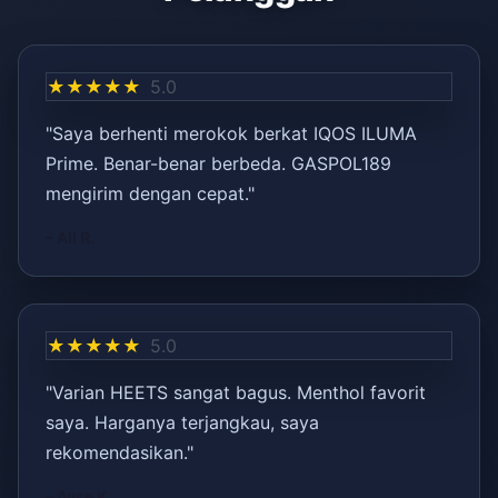
★★★★★
5.0
"Saya berhenti merokok berkat IQOS ILUMA
Prime. Benar-benar berbeda. GASPOL189
mengirim dengan cepat."
– Ali R.
★★★★★
5.0
"Varian HEETS sangat bagus. Menthol favorit
saya. Harganya terjangkau, saya
rekomendasikan."
– Ayşe K.