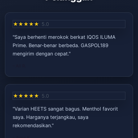
★★★★★
5.0
"Saya berhenti merokok berkat IQOS ILUMA
Prime. Benar-benar berbeda. GASPOL189
mengirim dengan cepat."
– Ali R.
★★★★★
5.0
"Varian HEETS sangat bagus. Menthol favorit
saya. Harganya terjangkau, saya
rekomendasikan."
– Ayşe K.