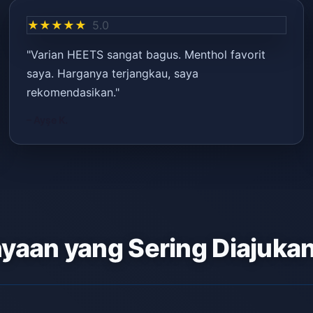
★★★★★
5.0
"Varian HEETS sangat bagus. Menthol favorit
saya. Harganya terjangkau, saya
rekomendasikan."
– Ayşe K.
yaan yang Sering Diajuka