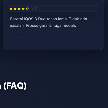
★★★★☆
4.5
"Baterai IQOS 3 Duo tahan lama. Tidak ada
masalah. Proses garansi juga mudah."
– Mehmet T.
n (FAQ)