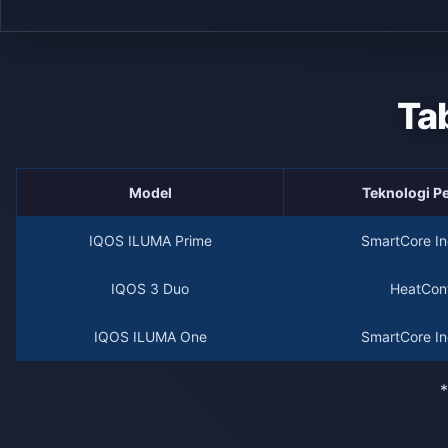
Ta
Model
Teknologi 
IQOS ILUMA Prime
SmartCore In
IQOS 3 Duo
HeatCont
IQOS ILUMA One
SmartCore In
*