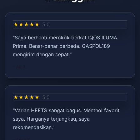
★★★★★
5.0
"Saya berhenti merokok berkat IQOS ILUMA
Prime. Benar-benar berbeda. GASPOL189
mengirim dengan cepat."
– Ali R.
★★★★★
5.0
"Varian HEETS sangat bagus. Menthol favorit
saya. Harganya terjangkau, saya
rekomendasikan."
– Ayşe K.