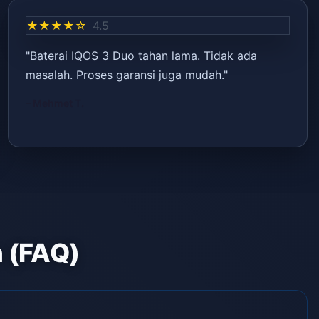
★★★★☆
4.5
"Baterai IQOS 3 Duo tahan lama. Tidak ada
masalah. Proses garansi juga mudah."
– Mehmet T.
n (FAQ)