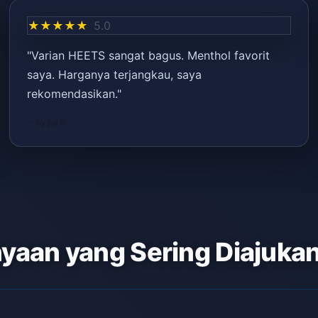
★★★★★
5.0
"Varian HEETS sangat bagus. Menthol favorit
saya. Harganya terjangkau, saya
rekomendasikan."
– Ayşe K.
yaan yang Sering Diajuka