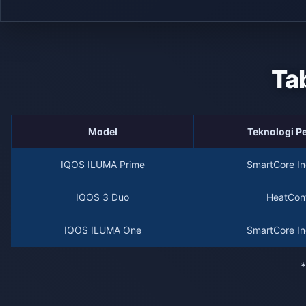
Ta
Model
Teknologi 
IQOS ILUMA Prime
SmartCore In
IQOS 3 Duo
HeatCont
IQOS ILUMA One
SmartCore In
*