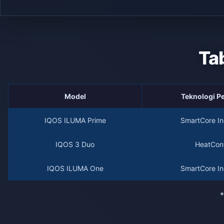
Ta
Model
Teknologi 
IQOS ILUMA Prime
SmartCore In
IQOS 3 Duo
HeatCont
IQOS ILUMA One
SmartCore In
*