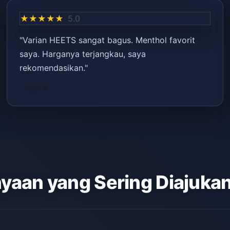
★★★★★
5.0
"Varian HEETS sangat bagus. Menthol favorit
saya. Harganya terjangkau, saya
rekomendasikan."
– Ayşe K.
yaan yang Sering Diajuka