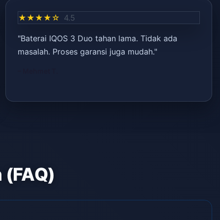
★★★★☆
4.5
"Baterai IQOS 3 Duo tahan lama. Tidak ada
masalah. Proses garansi juga mudah."
– Mehmet T.
n (FAQ)