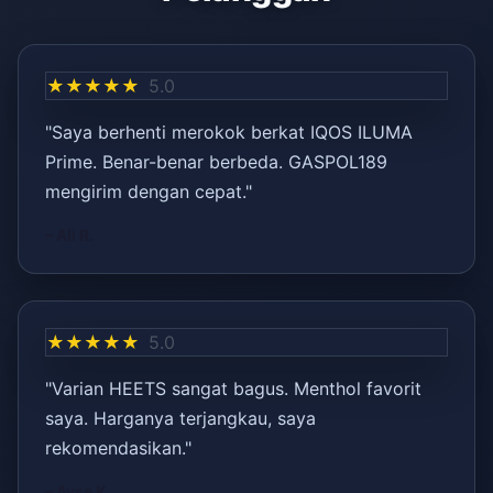
★★★★★
5.0
"Saya berhenti merokok berkat IQOS ILUMA
Prime. Benar-benar berbeda. GASPOL189
mengirim dengan cepat."
– Ali R.
★★★★★
5.0
"Varian HEETS sangat bagus. Menthol favorit
saya. Harganya terjangkau, saya
rekomendasikan."
– Ayşe K.