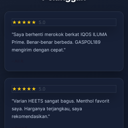
★★★★★
5.0
"Saya berhenti merokok berkat IQOS ILUMA
Prime. Benar-benar berbeda. GASPOL189
mengirim dengan cepat."
– Ali R.
★★★★★
5.0
"Varian HEETS sangat bagus. Menthol favorit
saya. Harganya terjangkau, saya
rekomendasikan."
– Ayşe K.