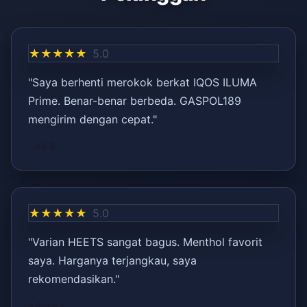
★★★★★
5.0
"Saya berhenti merokok berkat IQOS ILUMA
Prime. Benar-benar berbeda. GASPOL189
mengirim dengan cepat."
– Ali R.
★★★★★
5.0
"Varian HEETS sangat bagus. Menthol favorit
saya. Harganya terjangkau, saya
rekomendasikan."
– Ayşe K.