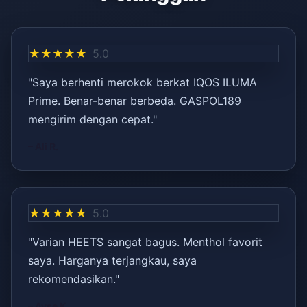
★★★★★
5.0
"Saya berhenti merokok berkat IQOS ILUMA
Prime. Benar-benar berbeda. GASPOL189
mengirim dengan cepat."
– Ali R.
★★★★★
5.0
"Varian HEETS sangat bagus. Menthol favorit
saya. Harganya terjangkau, saya
rekomendasikan."
– Ayşe K.