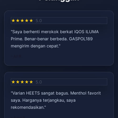
★★★★★
5.0
"Saya berhenti merokok berkat IQOS ILUMA
Prime. Benar-benar berbeda. GASPOL189
mengirim dengan cepat."
– Ali R.
★★★★★
5.0
"Varian HEETS sangat bagus. Menthol favorit
saya. Harganya terjangkau, saya
rekomendasikan."
– Ayşe K.