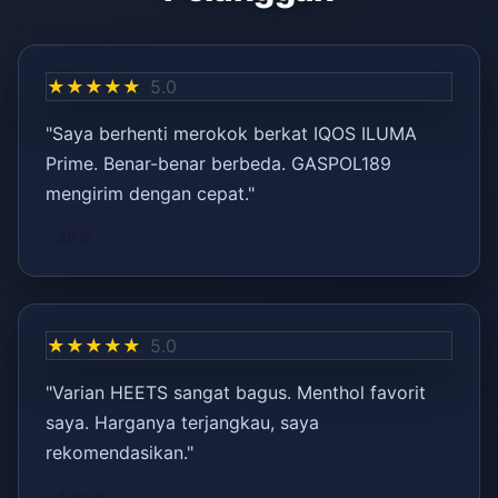
★★★★★
5.0
"Saya berhenti merokok berkat IQOS ILUMA
Prime. Benar-benar berbeda. GASPOL189
mengirim dengan cepat."
– Ali R.
★★★★★
5.0
"Varian HEETS sangat bagus. Menthol favorit
saya. Harganya terjangkau, saya
rekomendasikan."
– Ayşe K.