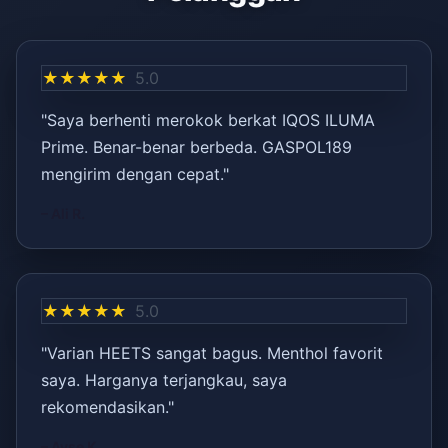
★★★★★
5.0
"Saya berhenti merokok berkat IQOS ILUMA
Prime. Benar-benar berbeda. GASPOL189
mengirim dengan cepat."
– Ali R.
★★★★★
5.0
"Varian HEETS sangat bagus. Menthol favorit
saya. Harganya terjangkau, saya
rekomendasikan."
– Ayşe K.