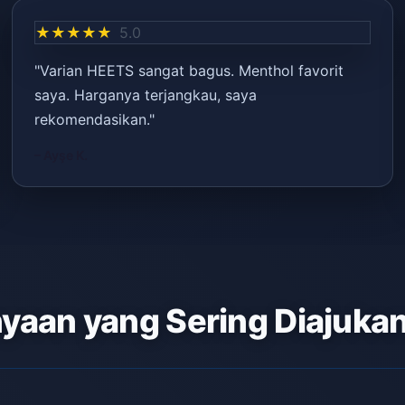
★★★★★
5.0
"Varian HEETS sangat bagus. Menthol favorit
saya. Harganya terjangkau, saya
rekomendasikan."
– Ayşe K.
yaan yang Sering Diajuka