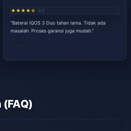
★★★★☆
4.5
"Baterai IQOS 3 Duo tahan lama. Tidak ada
masalah. Proses garansi juga mudah."
– Mehmet T.
n (FAQ)