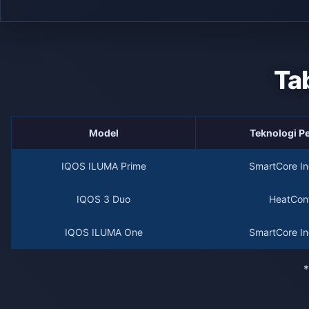
Ta
Model
Teknologi 
IQOS ILUMA Prime
SmartCore In
IQOS 3 Duo
HeatCont
IQOS ILUMA One
SmartCore In
*