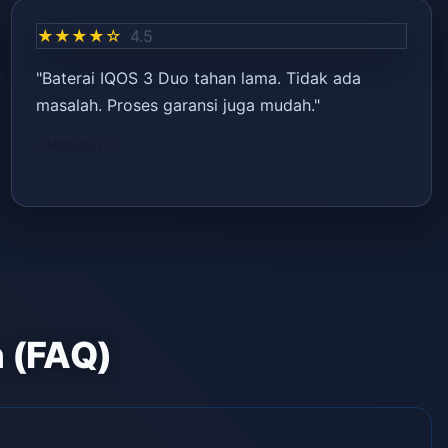
★★★★☆
4.5
"Baterai IQOS 3 Duo tahan lama. Tidak ada
masalah. Proses garansi juga mudah."
– Mehmet T.
n (FAQ)