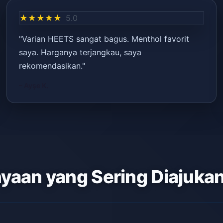
★★★★★
5.0
"Varian HEETS sangat bagus. Menthol favorit
saya. Harganya terjangkau, saya
rekomendasikan."
– Ayşe K.
yaan yang Sering Diajuka