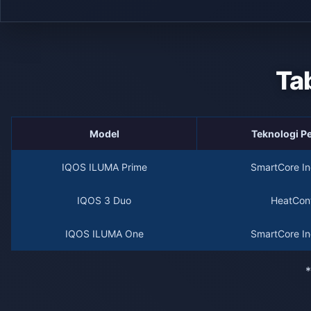
Ta
Model
Teknologi 
IQOS ILUMA Prime
SmartCore In
IQOS 3 Duo
HeatCont
IQOS ILUMA One
SmartCore In
*