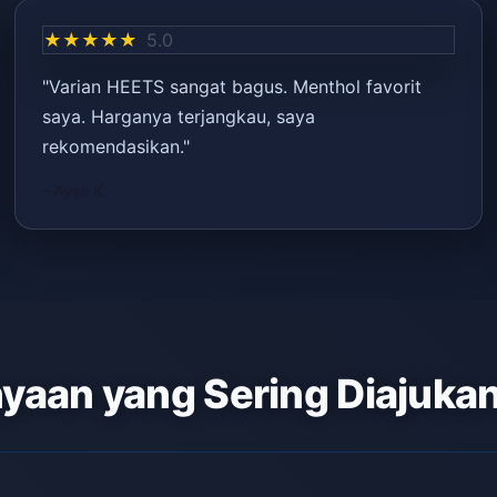
★★★★★
5.0
"Varian HEETS sangat bagus. Menthol favorit
saya. Harganya terjangkau, saya
rekomendasikan."
– Ayşe K.
yaan yang Sering Diajuka