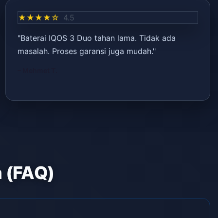
★★★★☆
4.5
"Baterai IQOS 3 Duo tahan lama. Tidak ada
masalah. Proses garansi juga mudah."
– Mehmet T.
n (FAQ)