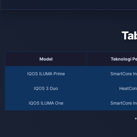
Ta
Model
Teknologi 
IQOS ILUMA Prime
SmartCore In
IQOS 3 Duo
HeatCont
IQOS ILUMA One
SmartCore In
*