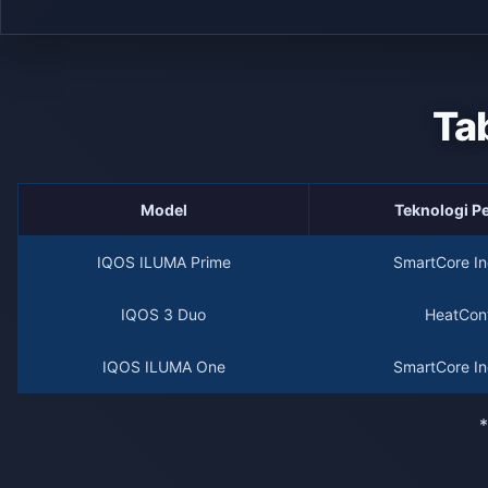
Ta
Model
Teknologi 
IQOS ILUMA Prime
SmartCore In
IQOS 3 Duo
HeatCont
IQOS ILUMA One
SmartCore In
*