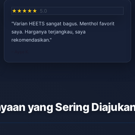
★★★★★
5.0
"Varian HEETS sangat bagus. Menthol favorit
saya. Harganya terjangkau, saya
rekomendasikan."
– Ayşe K.
yaan yang Sering Diajuka