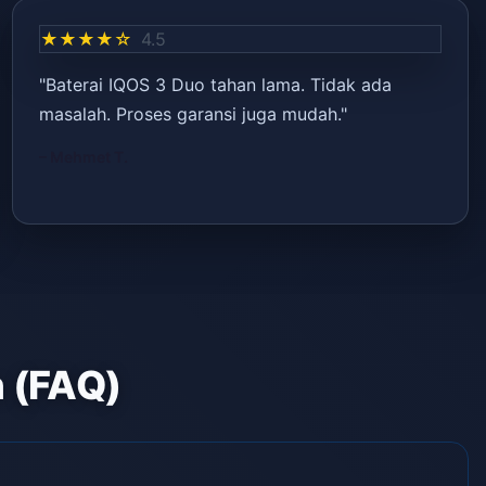
★★★★☆
4.5
"Baterai IQOS 3 Duo tahan lama. Tidak ada
masalah. Proses garansi juga mudah."
– Mehmet T.
n (FAQ)