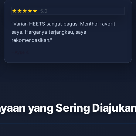
★★★★★
5.0
"Varian HEETS sangat bagus. Menthol favorit
saya. Harganya terjangkau, saya
rekomendasikan."
– Ayşe K.
yaan yang Sering Diajuka