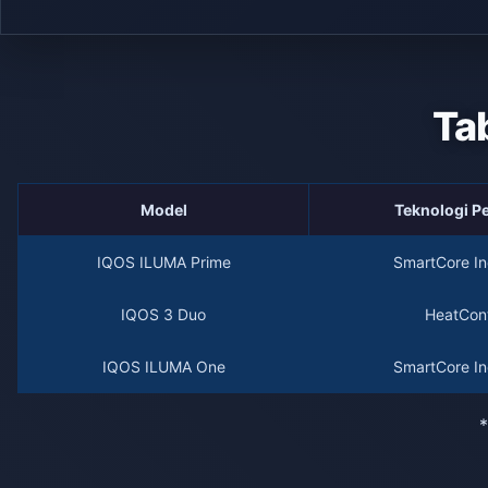
Ta
Model
Teknologi 
IQOS ILUMA Prime
SmartCore In
IQOS 3 Duo
HeatCont
IQOS ILUMA One
SmartCore In
*