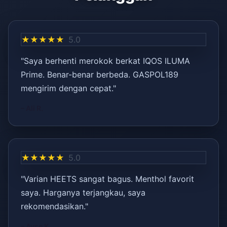
★★★★★
5.0
"Saya berhenti merokok berkat IQOS ILUMA
Prime. Benar-benar berbeda. GASPOL189
mengirim dengan cepat."
– Ali R.
★★★★★
5.0
"Varian HEETS sangat bagus. Menthol favorit
saya. Harganya terjangkau, saya
rekomendasikan."
– Ayşe K.